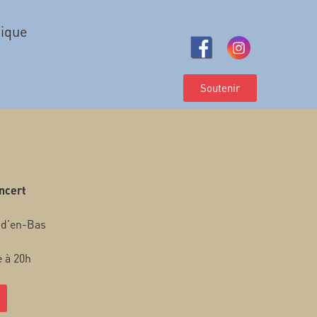
tique
Soutenir
ncert
-d’en-Bas
e à 20h