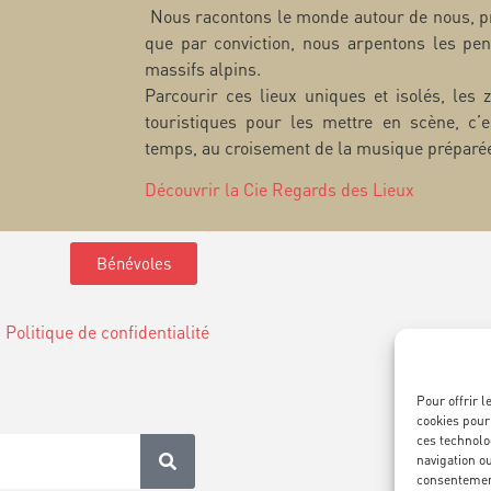
Nous racontons le monde autour de nous, pr
que par conviction, nous arpentons les pent
massifs alpins.
Parcourir ces lieux uniques et isolés, les
touristiques pour les mettre en scène, c’e
temps, au croisement de la musique préparé
Découvrir la Cie Regards des Lieux
Bénévoles
Politique de confidentialité
www
ouvert
Pour offrir 
Té
cookies pour
ces technolo
navigation ou
consentement