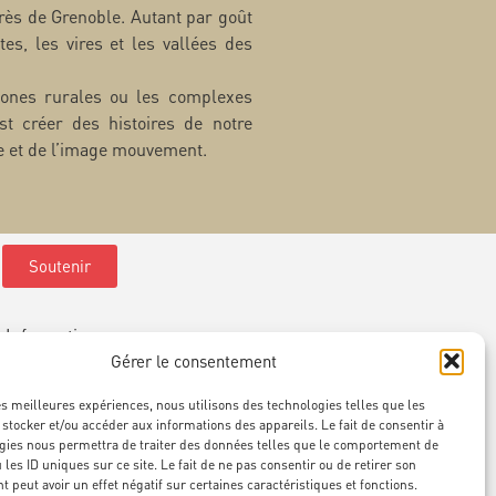
ès de Grenoble. Autant par goût
es, les vires et les vallées des
 zones rurales ou les complexes
st créer des histoires de notre
e et de l’image mouvement.
Soutenir
Informations
.cie-scalene.com
Gérer le consentement
ure@cie-scalene.com
les meilleures expériences, nous utilisons des technologies telles que les
l :
07 67 43 61 75
 stocker et/ou accéder aux informations des appareils. Le fait de consentir à
gies nous permettra de traiter des données telles que le comportement de
 les ID uniques sur ce site. Le fait de ne pas consentir ou de retirer son
 peut avoir un effet négatif sur certaines caractéristiques et fonctions.