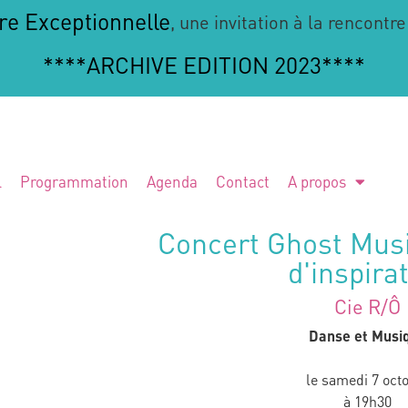
re Exceptionnelle
, une invitation à la rencontre
****ARCHIVE EDITION 2023****
l
Programmation
Agenda
Contact
A propos
Concert Ghost Mus
d'inspira
Cie R/Ô
Danse et Musi
le samedi 7 oct
à 19h30