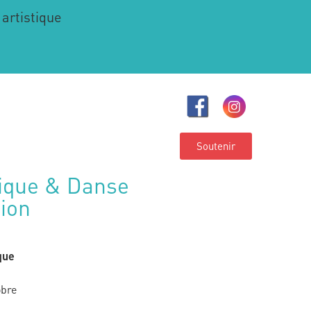
 artistique
Soutenir
ique & Danse
tion
que
obre