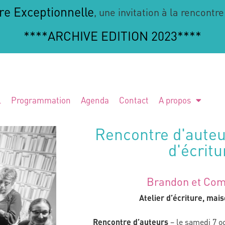
re Exceptionnelle
, une invitation à la rencontre
****ARCHIVE EDITION 2023****
l
Programmation
Agenda
Contact
A propos
Rencontre d'auteur
d'écritu
Brandon et Co
Atelier d’écriture, mais
Rencontre d’auteurs
– le samedi 7 oc