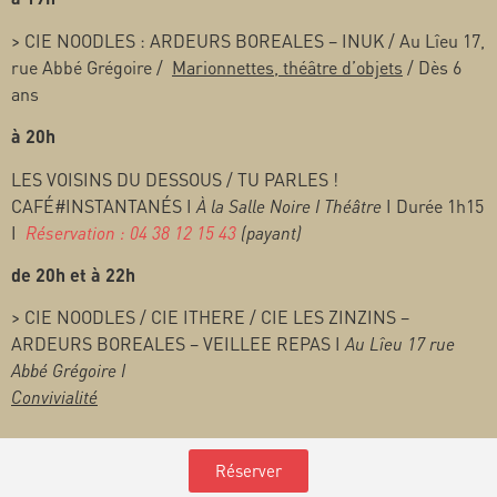
> CIE NOODLES : ARDEURS BOREALES – INUK / Au Lîeu 17,
rue Abbé Grégoire /
Marionnettes, théâtre d’objets
/ Dès 6
ans
à 20h
LES VOISINS DU DESSOUS / TU PARLES !
CAFÉ#INSTANTANÉS I
À la Salle Noire I Théâtre
I Durée 1h15
I
Réservation : 04 38 12 15 43
(payant)
de 20h et à 22h
> CIE NOODLES / CIE ITHERE / CIE LES ZINZINS –
ARDEURS BOREALES – VEILLEE REPAS I
Au Lîeu 17 rue
Abbé Grégoire I
Convivialité
Réserver