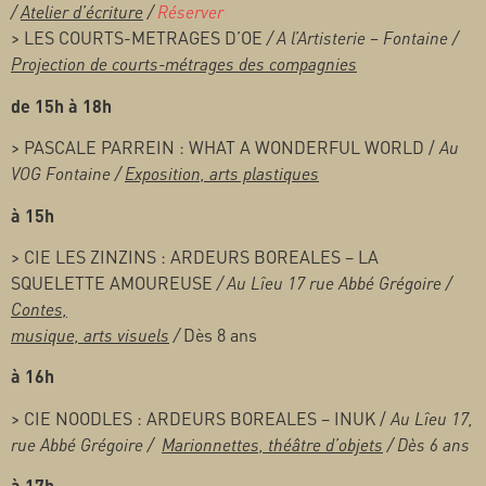
/
Atelier d’écriture
/
Réserver
> LES COURTS-METRAGES D’OE
/ A l’Artisterie – Fontaine /
Projection de courts-métrages des compagnies
de 15h à 18h
>
PASCALE PARREIN : WHAT A WONDERFUL WORLD /
Au
VOG Fontaine /
Exposition, arts plastiques
à 15h
> CIE LES ZINZINS : ARDEURS BOREALES – LA
SQUELETTE AMOUREUSE
/ Au Lîeu 17 rue Abbé Grégoire /
Contes,
musique, arts visuels
/
Dès 8 ans
à 16h
> CIE NOODLES : ARDEURS BOREALES – INUK /
Au Lîeu 17,
rue Abbé Grégoire /
Marionnettes, théâtre d’objets
/ Dès 6 ans
à 17h