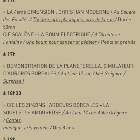
> LA 4ème DIMENSION : CHRISTIAN MODERNE /
Au Square
des Fusillés /
Théâtre, arts plastiques, arts de la rue
/
Durée
50mn
CIE SCALÈNE : LA BOUM ELECTRIQUE
/ A l’Artisterie –
Fontaine /
Une boum pour danser et pédaler
/ Petits et grands
à 17h
> DEMONSTRATION DE LA PLANETERELLA, SIMULATEUR
D’AURORES BOREALES /
Au Lîeu 17 rue Abbé Grégoire /
Surprise !
à 18h30
> CIE LES ZINZINS : ARDEURS BOREALES – LA
SQUELETTE AMOUREUSE
/ Au Lîeu 17 rue Abbé Grégoire
/
Contes,
musique, arts visuels
/
Dès 8 ans
à 19h